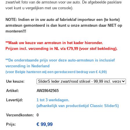
zwart/wit foto van de armsteun voor uw auto. De afgebeelde pasklare
voet kunt u vergelijken met uw console).
NOTE: Indien er in uw auto af fabriek/af importeur een (te korte)
armsteun gemonteerd is dan kunt u onze armsteun daar NIET op
monteren!!!
**Maak uw keuze van armsteun in het kader hieronder.
Prijzen incl. verzending in NL v/a €79,99 (voor stof bekleding).
**De onderstaande prijs voor deze auto-armsteun is inclusief
verzending in Nederland
(voor Belgie hanteren wij een gereduceerd bedrag van € 4,99)
Uw keuze
:
Artikel
:
AW28642565
Levertijd
:
1 tot 3 werkdagen.
(afhankelijk van productietijd Classic SliderS)
Verzendkosten
:
0
€ 99,99
Prijs: