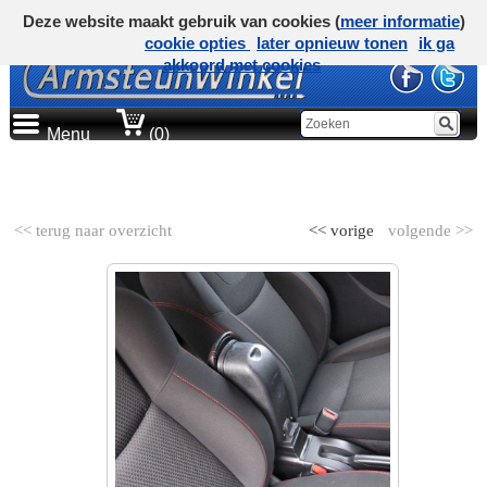
Deze website maakt gebruik van cookies (
meer informatie
)
cookie opties
later opnieuw tonen
ik ga
akkoord met cookies
Menu
(0)
AUTOMERK
<< terug naar overzicht
<< vorige
volgende >>