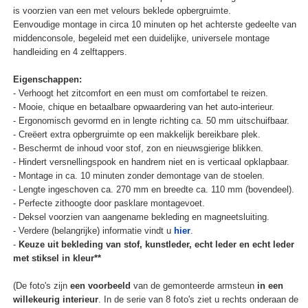
is voorzien van een met velours beklede opbergruimte.
Eenvoudige montage in circa 10 minuten op het achterste gedeelte van
middenconsole, begeleid met een duidelijke, universele montage
handleiding en 4 zelftappers.
Eigenschappen:
- Verhoogt het zitcomfort en een must om comfortabel te reizen.
- Mooie, chique en betaalbare opwaardering van het auto-interieur.
- Ergonomisch gevormd en in lengte richting ca. 50 mm uitschuifbaar.
- Creëert extra opbergruimte op een makkelijk bereikbare plek.
- Beschermt de inhoud voor stof, zon en nieuwsgierige blikken.
- Hindert versnellingspook en handrem niet en is verticaal opklapbaar.
- Montage in ca. 10 minuten zonder demontage van de stoelen.
- Lengte ingeschoven ca. 270 mm en breedte ca. 110 mm (bovendeel).
- Perfecte zithoogte door pasklare montagevoet.
- Deksel voorzien van aangename bekleding en magneetsluiting.
- Verdere (belangrijke) informatie vindt u
hier
.
-
Keuze uit bekleding van stof, kunstleder, echt leder en echt leder
met stiksel in kleur**
(De foto's zijn
een voorbeeld
van de gemonteerde armsteun
in een
willekeurig interieur
. In de serie van 8 foto's ziet u rechts onderaan de