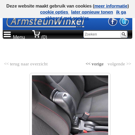
Deze website maakt gebruik van cookies (
meer informatie
)
cookie opties
later opnieuw tonen
ik ga
akkoord met cookies
Menu
(0)
AUTOMERK
<< terug naar overzicht
<< vorige
volgende >>