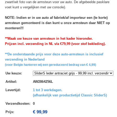
zwart/wit foto van de armsteun voor uw auto. De afgebeelde pasklare
voet kunt u vergelijken met uw console).
NOTE: Indien er in uw auto af fabriek/af importeur een (te korte)
armsteun gemonteerd is dan kunt u onze armsteun daar NIET op
monteren!!!
**Maak uw keuze van armsteun in het kader hieronder.
Prijzen incl. verzending in NL v/a €79,99 (voor stof bekleding).
**De onderstaande prijs voor deze auto-armsteun is inclusief
verzending in Nederland
(voor Belgie hanteren wij een gereduceerd bedrag van € 4,99)
Uw keuze
:
Artikel
:
AW2864256L
Levertijd
:
1 tot 3 werkdagen.
(afhankelijk van productietijd Classic SliderS)
Verzendkosten
:
0
€ 99,99
Prijs: