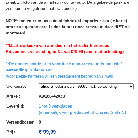
zwart/wit foto van de armsteun voor uw auto. De afgebeelde pasklare
voet kunt u vergelijken met uw console).
NOTE: Indien er in uw auto af fabriek/af importeur een (te korte)
armsteun gemonteerd is dan kunt u onze armsteun daar NIET op
monteren!!!
**Maak uw keuze van armsteun in het kader hieronder.
Prijzen incl. verzending in NL v/a €79,99 (voor stof bekleding).
**De onderstaande prijs voor deze auto-armsteun is inclusief
verzending in Nederland
(voor Belgie hanteren wij een gereduceerd bedrag van € 4,99)
Uw keuze
:
Artikel
:
AW28644203B
Levertijd
:
1 tot 3 werkdagen.
(afhankelijk van productietijd Classic SliderS)
Verzendkosten
:
0
€ 99,99
Prijs: