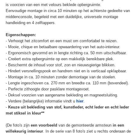
is voorzien van een met velours beklede opbergruimte.
Eenvoudige montage in circa 10 minuten op het achterste gedeelte van
middenconsole, begeleid met een duidelijke, universele montage
handleiding en 4 zelftappers.
Eigenschappen:
- Verhoogt het zitcomfort en een must om comfortabel te reizen.
- Mooie, chique en betaalbare opwaardering van het auto-interieur.
- Ergonomisch gevormd en in lengte richting ca. 50 mm uitschuifbaar.
- Creëert extra opbergruimte op een makkelijk bereikbare plek.
- Beschermt de inhoud voor stof, zon en nieuwsgierige blikken.
- Hindert versnellingspook en handrem niet en is verticaal opklapbaar.
- Montage in ca. 10 minuten zonder demontage van de stoelen.
- Lengte ingeschoven ca. 270 mm en breedte ca. 110 mm (bovendeel).
- Perfecte zithoogte door pasklare montagevoet.
- Deksel voorzien van aangename bekleding en magneetsluiting.
- Verdere (belangrijke) informatie vindt u
hier
.
-
Keuze uit bekleding van stof, kunstleder, echt leder en echt leder
met stiksel in kleur**
(De foto's zijn
een voorbeeld
van de gemonteerde armsteun
in een
willekeurig interieur
. In de serie van 8 foto's ziet u rechts onderaan de