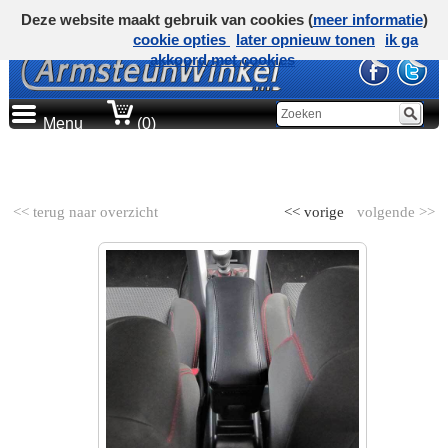
Deze website maakt gebruik van cookies (
meer informatie
)
cookie opties
later opnieuw tonen
ik ga
akkoord met cookies
Menu
(0)
AUTOMERK
<< terug naar overzicht
<< vorige
volgende >>