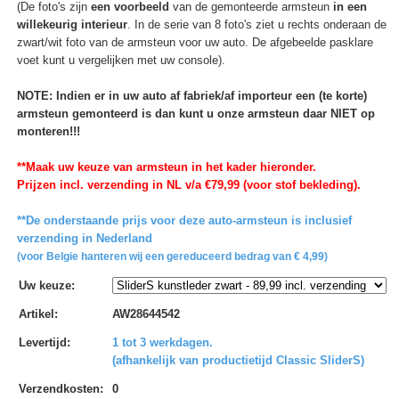
(De foto's zijn
een voorbeeld
van de gemonteerde armsteun
in een
willekeurig interieur
. In de serie van 8 foto's ziet u rechts onderaan de
zwart/wit foto van de armsteun voor uw auto. De afgebeelde pasklare
voet kunt u vergelijken met uw console).
NOTE: Indien er in uw auto af fabriek/af importeur een (te korte)
armsteun gemonteerd is dan kunt u onze armsteun daar NIET op
monteren!!!
**Maak uw keuze van armsteun in het kader hieronder.
Prijzen incl. verzending in NL v/a €79,99 (voor stof bekleding).
**De onderstaande prijs voor deze auto-armsteun is inclusief
verzending in Nederland
(voor Belgie hanteren wij een gereduceerd bedrag van € 4,99)
Uw keuze
:
Artikel
:
AW28644542
Levertijd
:
1 tot 3 werkdagen.
(afhankelijk van productietijd Classic SliderS)
Verzendkosten
:
0