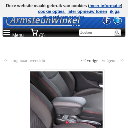
Deze website maakt gebruik van cookies (
meer informatie
)
cookie opties
later opnieuw tonen
ik ga
akkoord met cookies
Menu
(0)
AUTOMERK
<< terug naar overzicht
<< vorige
volgende >>