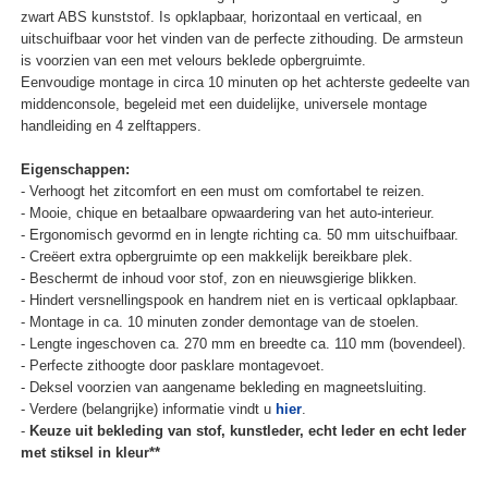
zwart ABS kunststof. Is opklapbaar, horizontaal en verticaal, en
uitschuifbaar voor het vinden van de perfecte zithouding. De armsteun
is voorzien van een met velours beklede opbergruimte.
Eenvoudige montage in circa 10 minuten op het achterste gedeelte van
middenconsole, begeleid met een duidelijke, universele montage
handleiding en 4 zelftappers.
Eigenschappen:
- Verhoogt het zitcomfort en een must om comfortabel te reizen.
- Mooie, chique en betaalbare opwaardering van het auto-interieur.
- Ergonomisch gevormd en in lengte richting ca. 50 mm uitschuifbaar.
- Creëert extra opbergruimte op een makkelijk bereikbare plek.
- Beschermt de inhoud voor stof, zon en nieuwsgierige blikken.
- Hindert versnellingspook en handrem niet en is verticaal opklapbaar.
- Montage in ca. 10 minuten zonder demontage van de stoelen.
- Lengte ingeschoven ca. 270 mm en breedte ca. 110 mm (bovendeel).
- Perfecte zithoogte door pasklare montagevoet.
- Deksel voorzien van aangename bekleding en magneetsluiting.
- Verdere (belangrijke) informatie vindt u
hier
.
-
Keuze uit bekleding van stof, kunstleder, echt leder en echt leder
met stiksel in kleur**