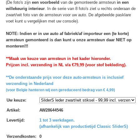
(De foto's zijn
een voorbeeld
van de gemonteerde armsteun
in een
willekeurig interieur
. In de serie van 8 foto's ziet u rechts onderaan de
zwart/wit foto van de armsteun voor uw auto. De afgebeelde pasklare
voet kunt u vergelijken met uw console).
NOTE: Indien er in uw auto af fabriek/af importeur een (te korte)
armsteun gemonteerd is dan kunt u onze armsteun daar NIET op
monteren!!!
**Maak uw keuze van armsteun in het kader hieronder.
Prijzen incl. verzending in NL v/a €79,99 (voor stof bekleding).
**De onderstaande prijs voor deze auto-armsteun is inclusief
verzending in Nederland
(voor Belgie hanteren wij een gereduceerd bedrag van € 4,99)
Uw keuze
:
Artikel
:
AW28644546
Levertijd
:
1 tot 3 werkdagen.
(afhankelijk van productietijd Classic SliderS)
Verzendkosten
:
0