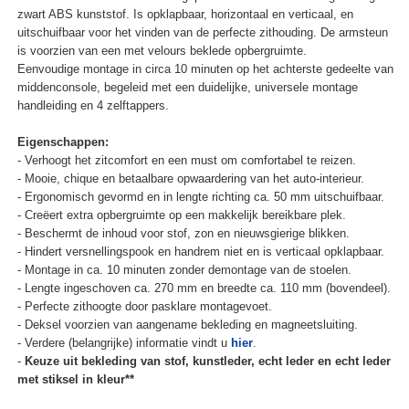
zwart ABS kunststof. Is opklapbaar, horizontaal en verticaal, en
uitschuifbaar voor het vinden van de perfecte zithouding. De armsteun
is voorzien van een met velours beklede opbergruimte.
Eenvoudige montage in circa 10 minuten op het achterste gedeelte van
middenconsole, begeleid met een duidelijke, universele montage
handleiding en 4 zelftappers.
Eigenschappen:
- Verhoogt het zitcomfort en een must om comfortabel te reizen.
- Mooie, chique en betaalbare opwaardering van het auto-interieur.
- Ergonomisch gevormd en in lengte richting ca. 50 mm uitschuifbaar.
- Creëert extra opbergruimte op een makkelijk bereikbare plek.
- Beschermt de inhoud voor stof, zon en nieuwsgierige blikken.
- Hindert versnellingspook en handrem niet en is verticaal opklapbaar.
- Montage in ca. 10 minuten zonder demontage van de stoelen.
- Lengte ingeschoven ca. 270 mm en breedte ca. 110 mm (bovendeel).
- Perfecte zithoogte door pasklare montagevoet.
- Deksel voorzien van aangename bekleding en magneetsluiting.
- Verdere (belangrijke) informatie vindt u
hier
.
-
Keuze uit bekleding van stof, kunstleder, echt leder en echt leder
met stiksel in kleur**