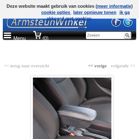
Deze website maakt gebruik van cookies (
meer informatie
)
cookie opties
later opnieuw tonen
ik ga
akkoord met cookies
Menu
(0)
AUTOMERK
<< terug naar overzicht
<< vorige
volgende >>