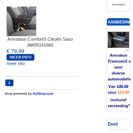
montage)
AANBIEDING!
Armsteun ComfortS Citroën Saxo
AW05141660
€ 79,99
Armsteun
MEER INFO
PremiumS ver
meer info
voor
diverse
automodellen
1
Van
135.00
voor
114.99
shop powered by
myShop.com
inclusief
verzending*
Deel
|