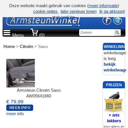
Deze website maakt gebruik van cookies (
meer informatie
)
cookie opties
later opnieuw tonen
ik ga akkoord
met cookies
Menu
(0)
Home
>
Citroën
>
Saxo
WINKELWAG
winkelwagen
is leeg
bekijk
winkelwage
PRIJZEN
Armsteun Citroën Saxo
INCL.
AW05641660
VERZENDING
€ 79,99
MEER INFO
meer info
+ iets
lekkers
(voor tijdens de