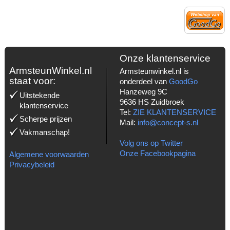
Onze klantenservice
ArmsteunWinkel.nl
Armsteunwinkel.nl is
staat voor:
onderdeel van
GoodGo
Hanzeweg 9C
Uitstekende
9636 HS Zuidbroek
klantenservice
Tel:
ZIE KLANTENSERVICE
Scherpe prijzen
Mail:
info@concept-s.nl
Vakmanschap!
Volg ons op Twitter
Onze Facebookpagina
Algemene voorwaarden
Privacybeleid