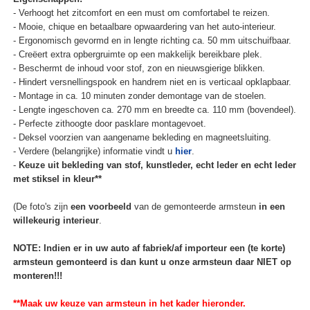
- Verhoogt het zitcomfort en een must om comfortabel te reizen.
- Mooie, chique en betaalbare opwaardering van het auto-interieur.
- Ergonomisch gevormd en in lengte richting ca. 50 mm uitschuifbaar.
- Creëert extra opbergruimte op een makkelijk bereikbare plek.
- Beschermt de inhoud voor stof, zon en nieuwsgierige blikken.
- Hindert versnellingspook en handrem niet en is verticaal opklapbaar.
- Montage in ca. 10 minuten zonder demontage van de stoelen.
- Lengte ingeschoven ca. 270 mm en breedte ca. 110 mm (bovendeel).
- Perfecte zithoogte door pasklare montagevoet.
- Deksel voorzien van aangename bekleding en magneetsluiting.
- Verdere (belangrijke) informatie vindt u
hier
.
-
Keuze uit bekleding van stof, kunstleder, echt leder en echt leder
met stiksel in kleur**
(De foto's zijn
een voorbeeld
van de gemonteerde armsteun
in een
willekeurig interieur
.
NOTE: Indien er in uw auto af fabriek/af importeur een (te korte)
armsteun gemonteerd is dan kunt u onze armsteun daar NIET op
monteren!!!
**Maak uw keuze van armsteun in het kader hieronder.