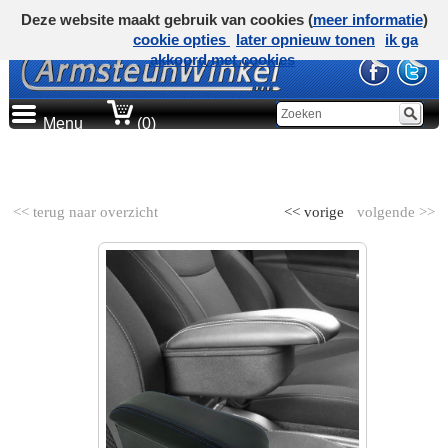
Deze website maakt gebruik van cookies (
meer informatie
)
cookie opties
later opnieuw tonen
ik ga
akkoord met cookies
Menu
(0)
AUTOMERK
<< terug naar overzicht
<< vorige
volgende >>