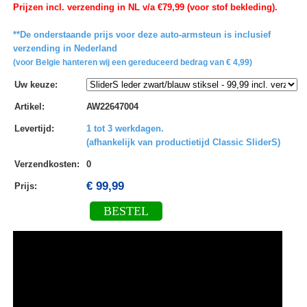
Prijzen incl. verzending in NL v/a €79,99 (voor stof bekleding).
**De onderstaande prijs voor deze auto-armsteun is inclusief
verzending in Nederland
(voor Belgie hanteren wij een gereduceerd bedrag van € 4,99)
Uw keuze
:
Artikel
:
AW22647004
Levertijd
:
1 tot 3 werkdagen.
(afhankelijk van productietijd Classic SliderS)
Verzendkosten
:
0
€ 99,99
Prijs:
BESTEL