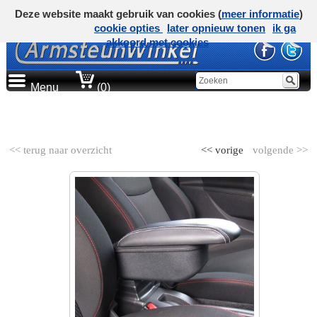
Deze website maakt gebruik van cookies (
meer informatie
)
cookie opties
later opnieuw tonen
ik ga
akkoord met cookies
Menu
(0)
AUTOMERK
<< terug naar overzicht
<< vorige
volgende >>