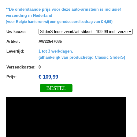
**De onderstaande prijs voor deze auto-armsteun is inclusief
verzending in Nederland
(voor Belgie hanteren wij een gereduceerd bedrag van € 4,99)
Uw keuze
:
Artikel
:
AW22647086
Levertijd
:
1 tot 3 werkdagen.
(afhankelijk van productietijd Classic SliderS)
Verzendkosten
:
0
€ 109,99
Prijs:
BESTEL