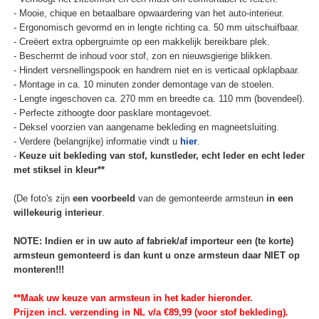
- Mooie, chique en betaalbare opwaardering van het auto-interieur.
- Ergonomisch gevormd en in lengte richting ca. 50 mm uitschuifbaar.
- Creëert extra opbergruimte op een makkelijk bereikbare plek.
- Beschermt de inhoud voor stof, zon en nieuwsgierige blikken.
- Hindert versnellingspook en handrem niet en is verticaal opklapbaar.
- Montage in ca. 10 minuten zonder demontage van de stoelen.
- Lengte ingeschoven ca. 270 mm en breedte ca. 110 mm (bovendeel).
- Perfecte zithoogte door pasklare montagevoet.
- Deksel voorzien van aangename bekleding en magneetsluiting.
- Verdere (belangrijke) informatie vindt u
hier
.
-
Keuze uit bekleding van stof, kunstleder, echt leder en echt leder
met stiksel in kleur**
(De foto's zijn
een voorbeeld
van de gemonteerde armsteun
in een
willekeurig interieur
.
NOTE: Indien er in uw auto af fabriek/af importeur een (te korte)
armsteun gemonteerd is dan kunt u onze armsteun daar NIET op
monteren!!!
**Maak uw keuze van armsteun in het kader hieronder.
Prijzen incl. verzending in NL v/a €89,99 (voor stof bekleding).