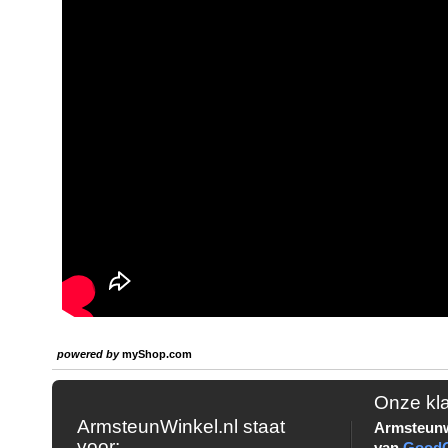
powered by
myShop.com
Onze kl
ArmsteunWinkel.nl staat
Armsteunw
voor:
van
Good