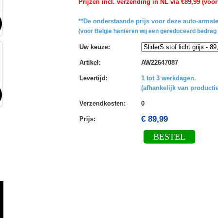
Prijzen incl. verzending in NL v/a €89,99 (voor
**De onderstaande prijs voor deze auto-armste
(voor Belgie hanteren wij een gereduceerd bedrag 
Uw keuze
:
Artikel
:
AW22647087
Levertijd
:
1 tot 3 werkdagen.
(afhankelijk van productie
Verzendkosten
:
0
€ 89,99
Prijs:
BESTEL