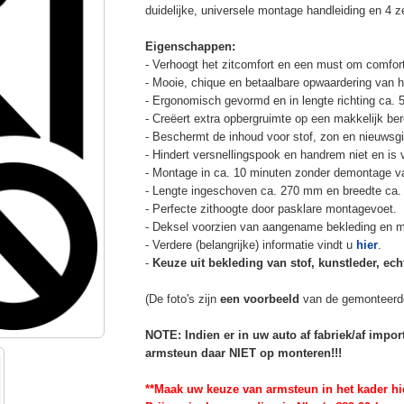
duidelijke, universele montage handleiding en 4 z
Eigenschappen:
- Verhoogt het zitcomfort en een must om comfort
- Mooie, chique en betaalbare opwaardering van he
- Ergonomisch gevormd en in lengte richting ca. 
- Creëert extra opbergruimte op een makkelijk ber
- Beschermt de inhoud voor stof, zon en nieuwsgi
- Hindert versnellingspook en handrem niet en is v
- Montage in ca. 10 minuten zonder demontage va
- Lengte ingeschoven ca. 270 mm en breedte ca.
- Perfecte zithoogte door pasklare montagevoet.
- Deksel voorzien van aangename bekleding en m
- Verdere (belangrijke) informatie vindt u
hier
.
-
Keuze uit bekleding van stof, kunstleder, echt
(De foto's zijn
een voorbeeld
van de gemonteerd
NOTE: Indien er in uw auto af fabriek/af impo
armsteun daar NIET op monteren!!!
**Maak uw keuze van armsteun in het kader hi