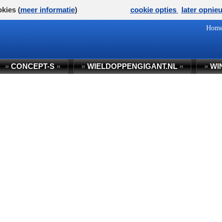
kies (
meer informatie
)
cookie opties
later opnie
Hom
»
CONCEPT-S
«
»
WIELDOPPENGIGANT.NL
«
»
WI