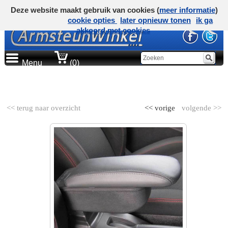
Deze website maakt gebruik van cookies (
meer informatie
)
cookie opties
later opnieuw tonen
ik ga
akkoord met cookies
Menu
(0)
AUTOMERK
<< terug naar overzicht
<< vorige
volgende >>