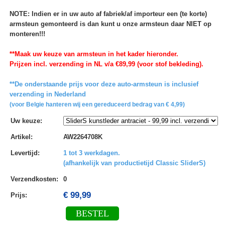
NOTE: Indien er in uw auto af fabriek/af importeur een (te korte)
armsteun gemonteerd is dan kunt u onze armsteun daar NIET op
monteren!!!
**Maak uw keuze van armsteun in het kader hieronder.
Prijzen incl. verzending in NL v/a €89,99 (voor stof bekleding).
**De onderstaande prijs voor deze auto-armsteun is inclusief
verzending in Nederland
(voor Belgie hanteren wij een gereduceerd bedrag van € 4,99)
Uw keuze
:
Artikel
:
AW2264708K
Levertijd
:
1 tot 3 werkdagen.
(afhankelijk van productietijd Classic SliderS)
Verzendkosten
:
0
€ 99,99
Prijs:
BESTEL