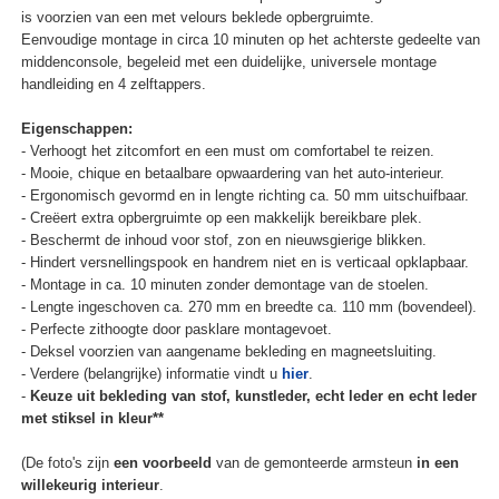
is voorzien van een met velours beklede opbergruimte.
Eenvoudige montage in circa 10 minuten op het achterste gedeelte van
middenconsole, begeleid met een duidelijke, universele montage
handleiding en 4 zelftappers.
Eigenschappen:
- Verhoogt het zitcomfort en een must om comfortabel te reizen.
- Mooie, chique en betaalbare opwaardering van het auto-interieur.
- Ergonomisch gevormd en in lengte richting ca. 50 mm uitschuifbaar.
- Creëert extra opbergruimte op een makkelijk bereikbare plek.
- Beschermt de inhoud voor stof, zon en nieuwsgierige blikken.
- Hindert versnellingspook en handrem niet en is verticaal opklapbaar.
- Montage in ca. 10 minuten zonder demontage van de stoelen.
- Lengte ingeschoven ca. 270 mm en breedte ca. 110 mm (bovendeel).
- Perfecte zithoogte door pasklare montagevoet.
- Deksel voorzien van aangename bekleding en magneetsluiting.
- Verdere (belangrijke) informatie vindt u
hier
.
-
Keuze uit bekleding van stof, kunstleder, echt leder en echt leder
met stiksel in kleur**
(De foto's zijn
een voorbeeld
van de gemonteerde armsteun
in een
willekeurig interieur
.