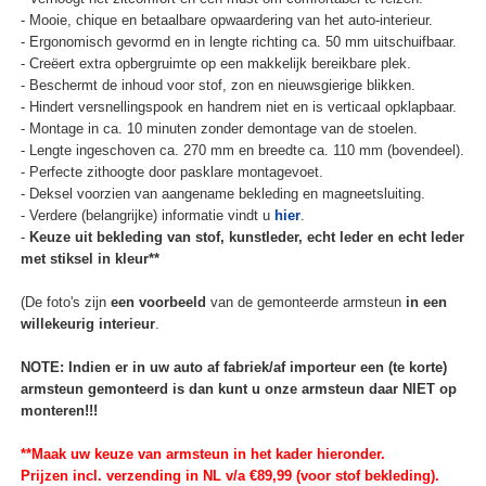
- Mooie, chique en betaalbare opwaardering van het auto-interieur.
- Ergonomisch gevormd en in lengte richting ca. 50 mm uitschuifbaar.
- Creëert extra opbergruimte op een makkelijk bereikbare plek.
- Beschermt de inhoud voor stof, zon en nieuwsgierige blikken.
- Hindert versnellingspook en handrem niet en is verticaal opklapbaar.
- Montage in ca. 10 minuten zonder demontage van de stoelen.
- Lengte ingeschoven ca. 270 mm en breedte ca. 110 mm (bovendeel).
- Perfecte zithoogte door pasklare montagevoet.
- Deksel voorzien van aangename bekleding en magneetsluiting.
- Verdere (belangrijke) informatie vindt u
hier
.
-
Keuze uit bekleding van stof, kunstleder, echt leder en echt leder
met stiksel in kleur**
(De foto's zijn
een voorbeeld
van de gemonteerde armsteun
in een
willekeurig interieur
.
NOTE: Indien er in uw auto af fabriek/af importeur een (te korte)
armsteun gemonteerd is dan kunt u onze armsteun daar NIET op
monteren!!!
**Maak uw keuze van armsteun in het kader hieronder.
Prijzen incl. verzending in NL v/a €89,99 (voor stof bekleding).