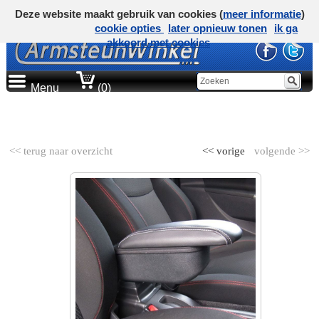
Deze website maakt gebruik van cookies (
meer informatie
)
cookie opties
later opnieuw tonen
ik ga
akkoord met cookies
Menu
(0)
AUTOMERK
<< terug naar overzicht
<< vorige
volgende >>