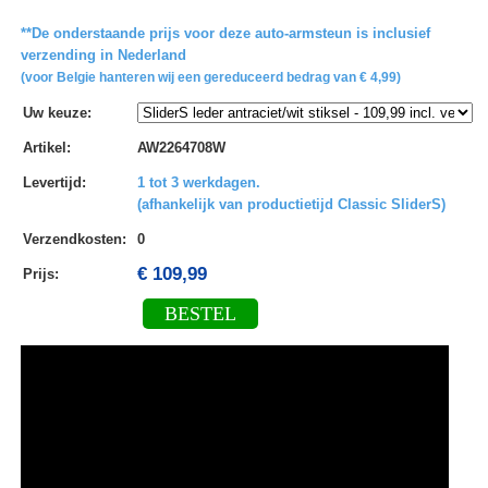
**De onderstaande prijs voor deze auto-armsteun is inclusief
verzending in Nederland
(voor Belgie hanteren wij een gereduceerd bedrag van € 4,99)
Uw keuze
:
Artikel
:
AW2264708W
Levertijd
:
1 tot 3 werkdagen.
(afhankelijk van productietijd Classic SliderS)
Verzendkosten
:
0
€ 109,99
Prijs:
BESTEL